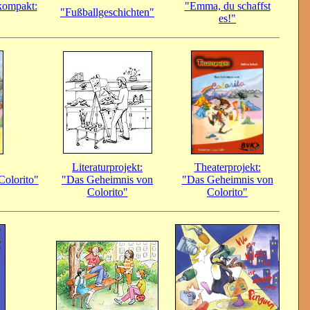
kompakt:
"Emma, du schaffst
"Fußballgeschichten"
es!"
Literaturprojekt:
Theaterprojekt:
olorito"
"Das Geheimnis von
"Das Geheimnis von
Colorito"
Colorito"