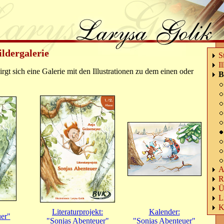
ildergalerie
S
I
irgt sich eine Galerie mit den Illustrationen zu dem einen oder
B
A
R
Ü
L
K
Literaturprojekt:
Kalender:
er"
"Sonjas Abenteuer"
"Sonjas Abenteuer"