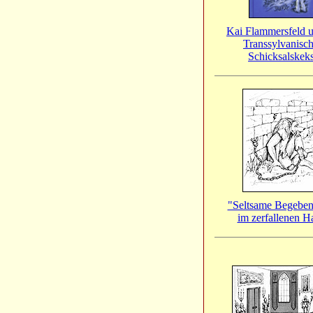
Kai Flammersfeld u
Transsylvanisc
Schicksalskek
"Seltsame Begeben
im zerfallenen H