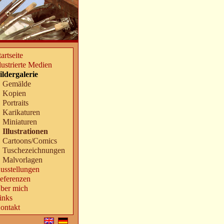
tartseite
llustrierte Medien
ildergalerie
Gemälde
Kopien
Portraits
Karikaturen
Miniaturen
Illustrationen
Cartoons/Comics
Tuschezeichnungen
Malvorlagen
usstellungen
eferenzen
ber mich
inks
ontakt