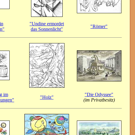
in
"Undine ermordet
"Römer"
rn"
das Sonnenlicht"
g im
"Die Odyssee"
"Holz"
ckungen"
(im Privatbesitz)